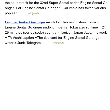
the soundtrack for the 32nd Super Sentai series Engine Sentai Go
onger .For Engine Sentai Go onger , Columbia has taken various
popular… …
Wikipedia
Engine Sentai Go-onger
— infobox television show name =
Engine Sentai Go onger imdb id = genre=Tokusatsu runtime = 24
25 minutes (per episode) country = flagicon|Japan Japan network
= TV Asahi caption =The title card for Engine Sentai Go onger
writer = Junki Takegami,… …
Wikipedia