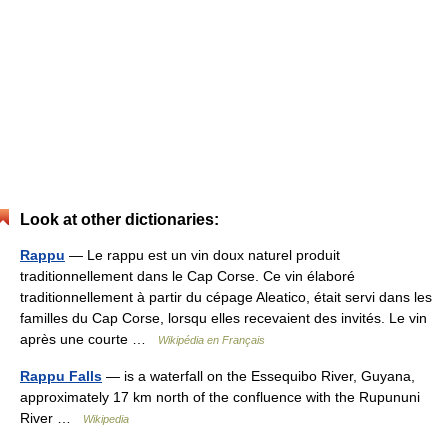
Look at other dictionaries:
Rappu
— Le rappu est un vin doux naturel produit
traditionnellement dans le Cap Corse. Ce vin élaboré
traditionnellement à partir du cépage Aleatico, était servi dans les
familles du Cap Corse, lorsqu elles recevaient des invités. Le vin
après une courte …
Wikipédia en Français
Rappu Falls
— is a waterfall on the Essequibo River, Guyana,
approximately 17 km north of the confluence with the Rupununi
River …
Wikipedia