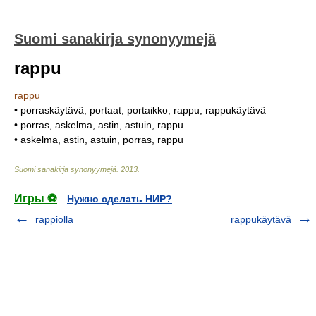
Suomi sanakirja synonyymejä
rappu
rappu
• porraskäytävä, portaat, portaikko, rappu, rappukäytävä
• porras, askelma, astin, astuin, rappu
• askelma, astin, astuin, porras, rappu
Suomi sanakirja synonyymejä
.
2013
.
Игры ⚽
Нужно сделать НИР?
rappiolla
rappukäytävä