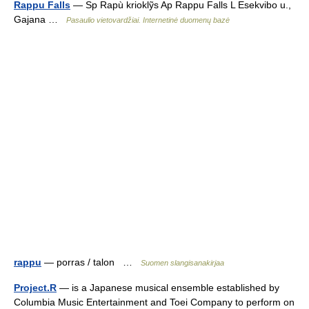
Rappu Falls
— Sp Rapù krioklỹs Ap Rappu Falls L Esekvibo u.,
Gajana …
Pasaulio vietovardžiai. Internetinė duomenų bazė
rappu
— porras / talon …
Suomen slangisanakirjaa
Project.R
— is a Japanese musical ensemble established by
Columbia Music Entertainment and Toei Company to perform on