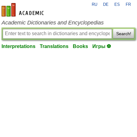
RU
DE
ES
FR
en-academic.com
Academic Dictionaries and Encyclopedias
Search!
Interpretations
Translations
Books
Игры ⚽