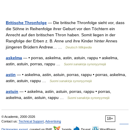
Britische Thronfolge
— Die britische Thronfolge sieht vor, dass
die Söhne in Reihenfolge ihrer Geburt vor den Töchtern ein
Anrecht auf den britischen Thron haben. Somit liegen in der
Rangfolge der Erben z. B. Anne und ihre Kinder hinter Annes
jüngeren Brüdern Andrew… …
Deutsch Wikipedia
askelma
— • porras, askelma, astin, astuin, rappu • askelma,
astin, astuin, porras, rappu …
Suomi sanakirja synonyymejä
astin
— • askelma, astin, astuin, porras, rappu • porras, askelma,
astin, astuin, rappu …
Suomi sanakirja synonyymejä
astuin
— • askelma, astin, astuin, porras, rappu • porras,
askelma, astin, astuin, rappu …
Suomi sanakirja synonyymejä
© Academic, 2000-2026
18+
Contact us:
Technical Support
,
Advertising
Dictionaries export
, created on PHP,
Joomla,
Drupal,
WordPress,